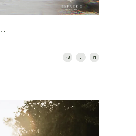
 …
FB
LI
PI