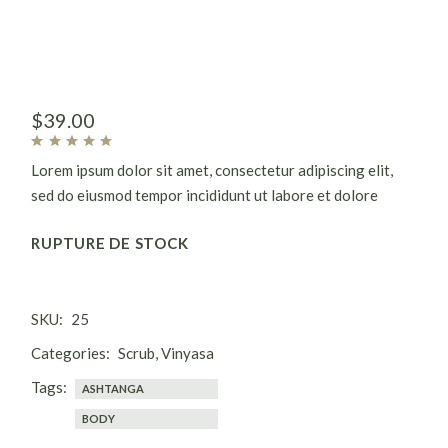
$
39.00
Lorem ipsum dolor sit amet, consectetur adipiscing elit,
sed do eiusmod tempor incididunt ut labore et dolore
magna aliqua. Ut enim ad minim veniam, quis nostrud
RUPTURE DE STOCK
exercitation ullamco laboris nisi ut aliquip ex.
SKU:
25
Categories:
Scrub
,
Vinyasa
Tags:
ASHTANGA
BODY