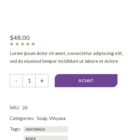
$
48.00
Lorem ipsum dolor sit amet, consectetur adipiscing elit,
sed do eiusmod tempor incididunt ut labore et dolore
magna aliqua. Ut enim ad minim veniam, quis nostrud
exercitation ullamco laboris nisi ut aliquip ex.
-
+
ACHAT
SKU:
26
Categories:
Soap
,
Vinyasa
Tags:
ASHTANGA
BODY